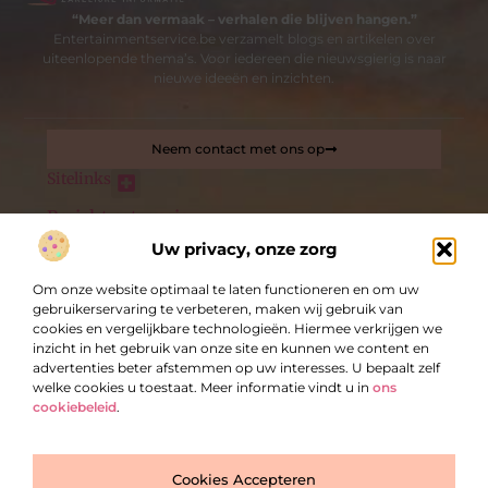
“Meer dan vermaak – verhalen die blijven hangen.”
Entertainmentservice.be verzamelt blogs en artikelen over
uiteenlopende thema’s. Voor iedereen die nieuwsgierig is naar
nieuwe ideeën en inzichten.
Neem contact met ons op
Sitelinks
Bericht categorie
Nederlandse linkbuilding: de sleutel tot betere online zichtbaarheid
Uw privacy, onze zorg
Om onze website optimaal te laten functioneren en om uw
De best gelezen stukken op een rij
gebruikerservaring te verbeteren, maken wij gebruik van
Ramen leverancier limburg
cookies en vergelijkbare technologieën. Hiermee verkrijgen we
De financiële voordelen van een kluis kopen
inzicht in het gebruik van onze site en kunnen we content en
Speciaalbier kiezen in een online bierhandel? Zo doet u dat
advertenties beter afstemmen op uw interesses. U bepaalt zelf
welke cookies u toestaat. Meer informatie vindt u in
ons
Kwaliteit en veiligheid in elk stuk elektrotechnisch materiaal
cookiebeleid
.
Hoe kom ik in aanmerking voor de Energie
Investeringsaftrek?
Top
Business administration and management
Cookies Accepteren