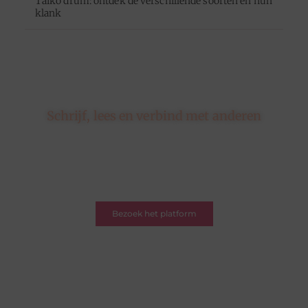
Taiko drum: ontdek de verschillende soorten en hun
klank
Schrijf, lees en verbind met anderen
Hier draait alles om delen, ontdekken en verbinden.
Of je nu een schrijver bent met een verhaal of een
lezer op zoek naar inspiratie – je bent welkom. Word
deel van onze blogcommunity.
Bezoek het platform