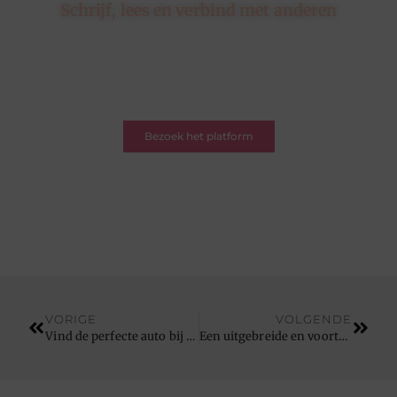
Schrijf, lees en verbind met anderen
Hier draait alles om delen, ontdekken en verbinden.
Of je nu een schrijver bent met een verhaal of een
lezer op zoek naar inspiratie – je bent welkom. Word
deel van onze blogcommunity.
Bezoek het platform
VORIGE
VOLGENDE
Vind de perfecte auto bij deze autogarage in Brugge
Een uitgebreide en voortreffelijke feesttenten verhuur bij dit Vlaamse bedrijf