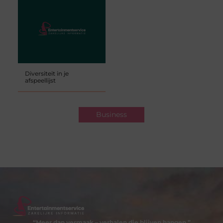
Diversiteit in je
afspeellijst
Business
“Meer dan vermaak – verhalen die blijven hangen.”