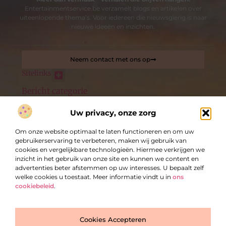
Entertainmentservice.be verzamelt blogs en artikelen over
uiteenlopende thema’s. Voor iedereen die nieuwsgierig is naar
nieuwe ideeën en inzichten.
Neem contact met ons op
Sitelinks
Bericht categorie
Nederlandse linkbuilding: de sleutel tot betere online zichtbaarheid
Uw privacy, onze zorg
De best gelezen stukken op een rij
Om onze website optimaal te laten functioneren en om uw
Wel of niet?
gebruikerservaring te verbeteren, maken wij gebruik van
Maak uw evenementen compleet met de verhuur van dit
cookies en vergelijkbare technologieën. Hiermee verkrijgen we
meubilair
inzicht in het gebruik van onze site en kunnen we content en
Dood haar? Dit is dé oplossing
advertenties beter afstemmen op uw interesses. U bepaalt zelf
welke cookies u toestaat. Meer informatie vindt u in
ons
Wat zijn de gevolgen voor pensioen bij een scheiding?
cookiebeleid
.
Is een escape room voor kinderen geschikt?
Welke kindermeubels zijn leuk voor de leeftijd van mijn
Top
kind?
Cookies Accepteren