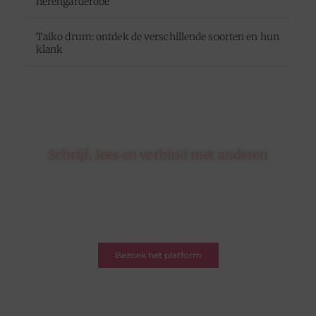
herengarderobe
Taiko drum: ontdek de verschillende soorten en hun
klank
Schrijf, lees en verbind met anderen
Hier draait alles om delen, ontdekken en verbinden.
Of je nu een schrijver bent met een verhaal of een
lezer op zoek naar inspiratie – je bent welkom. Word
deel van onze blogcommunity.
Bezoek het platform