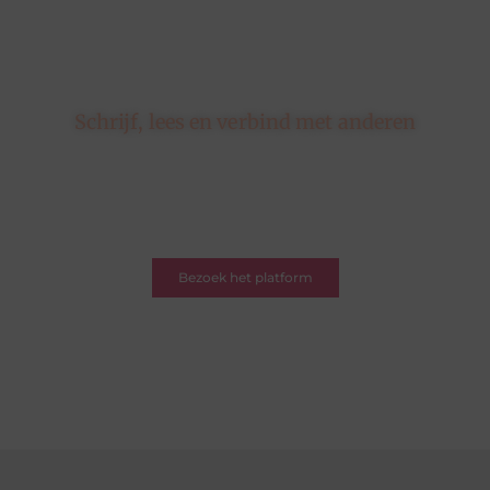
Schrijf, lees en verbind met anderen
Hier draait alles om delen, ontdekken en verbinden.
Of je nu een schrijver bent met een verhaal of een
lezer op zoek naar inspiratie – je bent welkom. Word
deel van onze blogcommunity.
Bezoek het platform