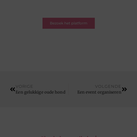
lezer op zoek naar inspiratie – je bent welkom. Word
deel van onze blogcommunity.
Bezoek het platform
VORIGE
VOLGENDE
Een gelukkige oude hond
Een event organiseren