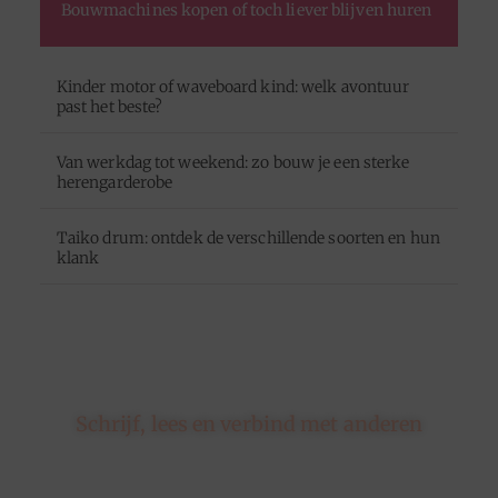
Bouwmachines kopen of toch liever blijven huren
Kinder motor of waveboard kind: welk avontuur
past het beste?
Van werkdag tot weekend: zo bouw je een sterke
herengarderobe
Taiko drum: ontdek de verschillende soorten en hun
klank
Schrijf, lees en verbind met anderen
Hier draait alles om delen, ontdekken en verbinden.
Of je nu een schrijver bent met een verhaal of een