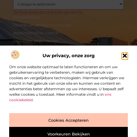
De best gelezen stukken op een rij
Actueel blijven
De prijs van plastische chirurgie
Beste topmatras hybride
Duurzaam ondernemen
Verhoog je online zichtbaarheid met de beste Black Friday
backlink deals
Uw privacy, onze zorg
Het pimpen van je huis
Om onze website optimaal te laten functioneren en om uw
gebruikerservaring te verbeteren, maken wij gebruik van
cookies en vergelijkbare technologieën. Hiermee verkrijgen we
@2025 -
www.entertainmentservice.be.
All Right Reserved.
inzicht in het gebruik van onze site en kunnen we content en
advertenties beter afstemmen op uw interesses. U bepaalt zelf
welke cookies u toestaat. Meer informatie vindt u in
ons
cookiebeleid
.
Top
Cookies Accepteren
Voorkeuren Bekijken