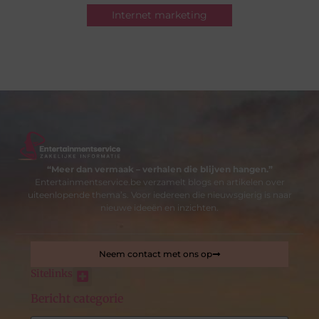
Internet marketing
“Meer dan vermaak – verhalen die blijven hangen.”
Entertainmentservice.be verzamelt blogs en artikelen over
uiteenlopende thema’s. Voor iedereen die nieuwsgierig is naar
nieuwe ideeën en inzichten.
Neem contact met ons op
Sitelinks
Bericht categorie
Nederlandse linkbuilding: de sleutel tot betere online zichtbaarheid