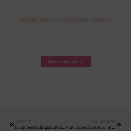
Schrijf, lees en verbind met anderen
Hier draait alles om delen, ontdekken en verbinden.
Of je nu een schrijver bent met een verhaal of een
lezer op zoek naar inspiratie – je bent welkom. Word
deel van onze blogcommunity.
Bezoek het platform
VORIGE
VOLGENDE
Brandbestrijdingsmiddelen haalt u bij deze vakkundige specialist
Vind de perfecte auto bij deze autogarage in Brugge