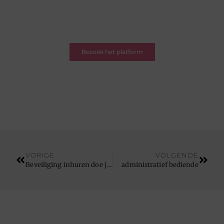
Of je nu een schrijver bent met een verhaal of een
lezer op zoek naar inspiratie – je bent welkom. Word
deel van onze blogcommunity.
Bezoek het platform
VORIGE
VOLGENDE
Beveiliging inhuren doe je heb best bij securityservice.nl
administratief bediende