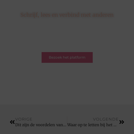
Schrijf, lees en verbind met anderen
Hier draait alles om delen, ontdekken en verbinden.
Of je nu een schrijver bent met een verhaal of een
lezer op zoek naar inspiratie – je bent welkom. Word
deel van onze blogcommunity.
Bezoek het platform
VORIGE
VOLGENDE
Dit zijn de voordelen van linkbuilding uitbesteden
Waar op te letten bij het kopen van een matrastopper?