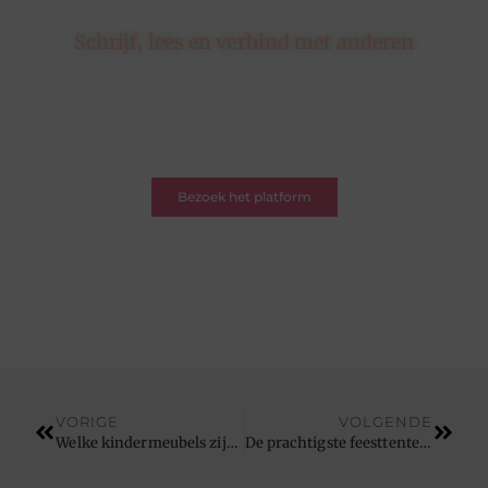
Schrijf, lees en verbind met anderen
Hier draait alles om delen, ontdekken en verbinden.
Of je nu een schrijver bent met een verhaal of een
lezer op zoek naar inspiratie – je bent welkom. Word
deel van onze blogcommunity.
Bezoek het platform
VORIGE
VOLGENDE
Welke kindermeubels zijn leuk voor de leeftijd van mijn kind?
De prachtigste feesttenten voor elke evenement vind je hier!