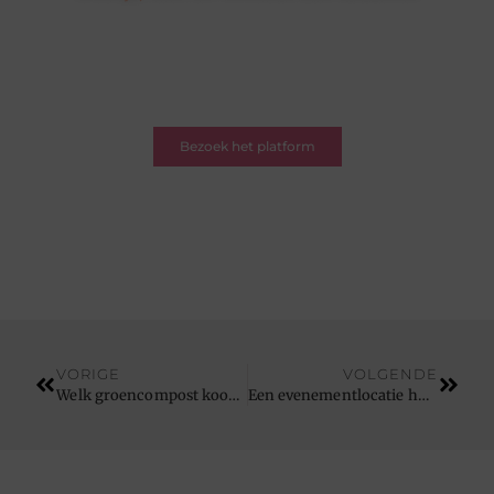
Hier draait alles om delen, ontdekken en verbinden.
Of je nu een schrijver bent met een verhaal of een
lezer op zoek naar inspiratie – je bent welkom. Word
deel van onze blogcommunity.
Bezoek het platform
VORIGE
VOLGENDE
Welk groencompost koopt u het best in Antwerpen?
Een evenementlocatie huren in Izegem in een sprookjesachtig kader