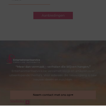
Aanbiedingen
“Meer dan vermaak – verhalen die blijven hangen.”
Entertainmentservice.be verzamelt blogs en artikelen over
uiteenlopende thema’s. Voor iedereen die nieuwsgierig is naar
nieuwe ideeën en inzichten.
Neem contact met ons op
Sitelinks