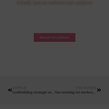
Schrijf, lees en verbind met anderen
Hier draait alles om delen, ontdekken en verbinden.
Of je nu een schrijver bent met een verhaal of een
lezer op zoek naar inspiratie – je bent welkom. Word
deel van onze blogcommunity.
Bezoek het platform
VORIGE
VOLGENDE
Linkbuilding strategie voor SEO
Van werkdag tot weekend: zo bouw je een sterke herengarderobe