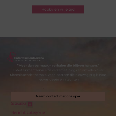
Hobby en vrije tijd
“Meer dan vermaak – verhalen die blijven hangen.”
Entertainmentservice.be verzamelt blogs en artikelen over
uiteenlopende thema’s. Voor iedereen die nieuwsgierig is naar
nieuwe ideeën en inzichten.
Neem contact met ons op
Sitelinks
Bericht categorie
Nederlandse linkbuilding: de sleutel tot betere online zichtbaarheid