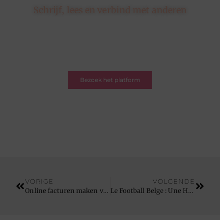
Schrijf, lees en verbind met anderen
Hier draait alles om delen, ontdekken en verbinden.
Of je nu een schrijver bent met een verhaal of een
lezer op zoek naar inspiratie – je bent welkom. Word
deel van onze blogcommunity.
Bezoek het platform
VORIGE
VOLGENDE
Online facturen maken vereenvoudigt uw administratie
Le Football Belge : Une Histoire de Passion, de Talent et d'Innovation