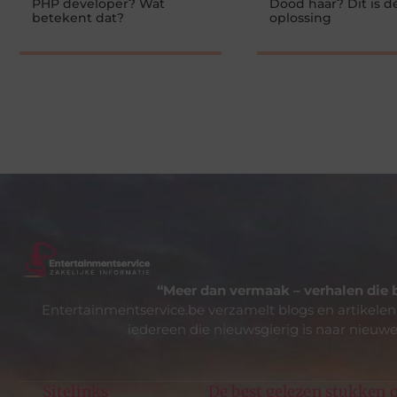
PHP developer? Wat
Dood haar? Dit is d
betekent dat?
oplossing
“Meer dan vermaak – verhalen die 
Entertainmentservice.be verzamelt blogs en artikelen
iedereen die nieuwsgierig is naar nieuwe
Sitelinks
De best gelezen stukken o