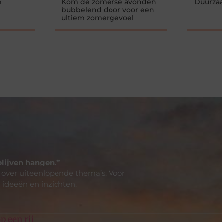
é
Kom de zomerse avonden
Duurza
bubbelend door voor een
ultiem zomergevoel
blijven hangen.”
 over uiteenlopende thema’s. Voor
 ideeën en inzichten.
p een rij