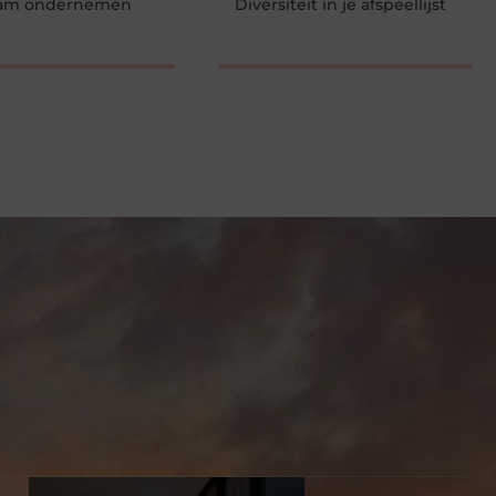
am ondernemen
Diversiteit in je afspeellijst