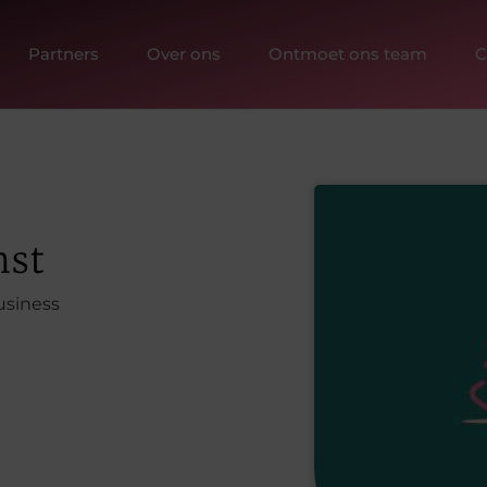
Partners
Over ons
Ontmoet ons team
C
nst
usiness