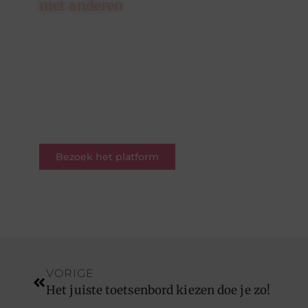
met anderen
Hier draait alles om delen,
ontdekken en verbinden. Of je
nu een schrijver bent met een
verhaal of een lezer op zoek naar
inspiratie – je bent welkom.
Word deel van onze
blogcommunity.
Bezoek het platform
VORIGE
Het juiste toetsenbord kiezen doe je zo!