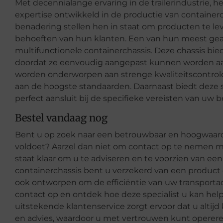
Met decennialange ervaring in de trailerindustrie, 
expertise ontwikkeld in de productie van container
benadering stellen hen in staat om producten te leve
behoeften van hun klanten. Een van hun meest gea
multifunctionele containerchassis. Deze chassis biede
doordat ze eenvoudig aangepast kunnen worden aan
worden onderworpen aan strenge kwaliteitscontrole
aan de hoogste standaarden. Daarnaast biedt deze s
perfect aansluit bij de specifieke vereisten van uw be
Bestel vandaag nog
Bent u op zoek naar een betrouwbaar en hoogwaardi
voldoet? Aarzel dan niet om contact op te nemen 
staat klaar om u te adviseren en te voorzien van e
containerchassis bent u verzekerd van een product 
ook ontworpen om de efficiëntie van uw transporta
contact op en ontdek hoe deze specialist u kan hel
uitstekende klantenservice zorgt ervoor dat u alti
en advies, waardoor u met vertrouwen kunt operere