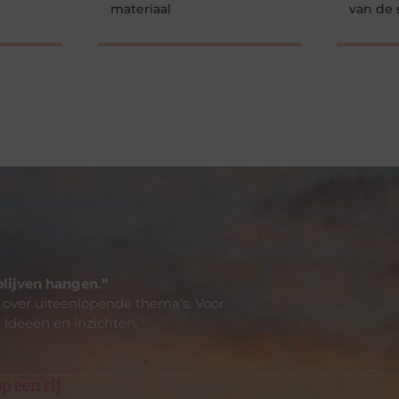
materiaal
van de 
blijven hangen.”
 over uiteenlopende thema’s. Voor
 ideeën en inzichten.
p een rij