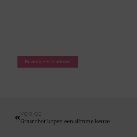
Hier draait alles om delen,
ontdekken en verbinden. Of je
nu een schrijver bent met een
verhaal of een lezer op zoek naar
inspiratie – je bent welkom.
Word deel van onze
blogcommunity.
Bezoek het platform
VORIGE
Grasrobot kopen een slimme keuze