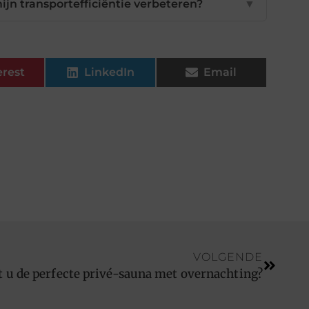
jn transportefficiëntie verbeteren?
▼
erest
LinkedIn
Email
VOLGENDE
t u de perfecte privé-sauna met overnachting?