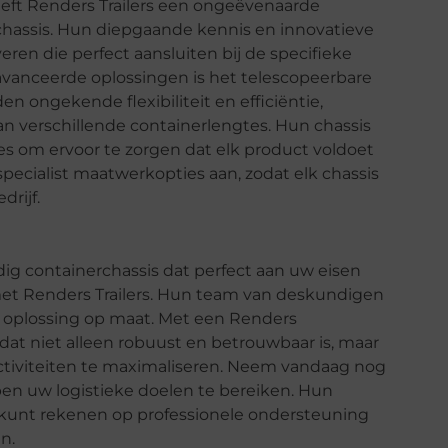
heeft Renders Trailers een ongeëvenaarde
chassis. Hun diepgaande kennis en innovatieve
ren die perfect aansluiten bij de specifieke
vanceerde oplossingen is het telescopeerbare
n ongekende flexibiliteit en efficiëntie,
 verschillende containerlengtes. Hun chassis
s om ervoor te zorgen dat elk product voldoet
pecialist maatwerkopties aan, zodat elk chassis
drijf.
g containerchassis dat perfect aan uw eisen
met Renders Trailers. Hun team van deskundigen
en oplossing op maat. Met een Renders
dat niet alleen robuust en betrouwbaar is, maar
ctiviteiten te maximaliseren. Neem vandaag nog
pen uw logistieke doelen te bereiken. Hun
jd kunt rekenen op professionele ondersteuning
n.