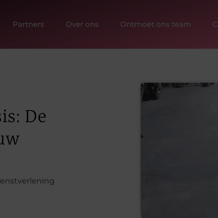
Partners
Over ons
Ontmoet ons team
C
is: De
 uw
ienstverlening