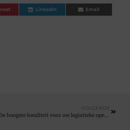
erest
LinkedIn
Email
VOLGENDE
Renders containerchassis: De hoogste kwaliteit voor uw logistieke operaties