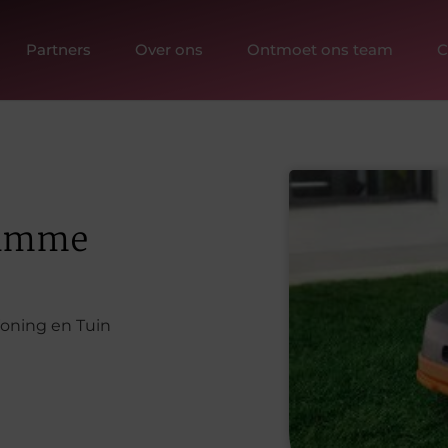
Partners
Over ons
Ontmoet ons team
C
limme
oning en Tuin