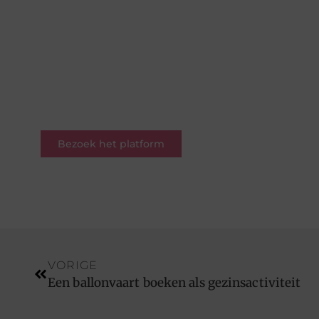
Hier draait alles om delen,
ontdekken en verbinden. Of je
nu een schrijver bent met een
verhaal of een lezer op zoek naar
inspiratie – je bent welkom.
Word deel van onze
blogcommunity.
Bezoek het platform
VORIGE
Een ballonvaart boeken als gezinsactiviteit