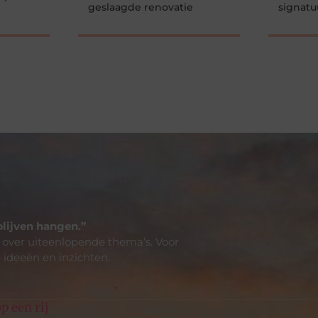
geslaagde renovatie
signatu
blijven hangen.”
 over uiteenlopende thema’s. Voor
 ideeën en inzichten.
p een rij