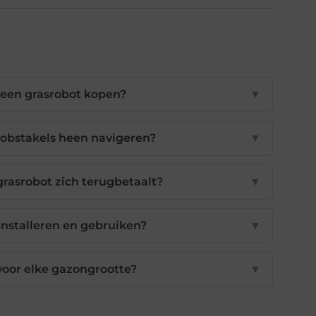
 een grasrobot kopen?
▼
 obstakels heen navigeren?
▼
grasrobot zich terugbetaalt?
▼
 installeren en gebruiken?
▼
voor elke gazongrootte?
▼