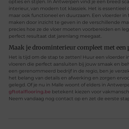
opties en stijlen. In Antwerpen vind je een breed sc
interieur, van modern tot klassiek. Het is essentieel 
maar ook functioneel en duurzaam. Een vloerder in 
maken door inzicht te geven in de verschillende ma
precies hoe ze de vloer moeten voorbereiden en leg
perfect resultaat dat jarenlang meegaat.
Maak je droominterieur compleet met een p
Het is tijd om de stap te zetten! Huur een vloerder 
vloeren die perfect aansluiten bij jouw smaak en beh
een gerenommeerd bedrijf in de regio, ben je verzeke
het belang van details en afwerking en zorgen ervoo
gelegd. Of je nu in Malle woont of elders in Antwerp
gftotalflooring.be
betekent kiezen voor vakmanschap
Neem vandaag nog contact op en zet de eerste stap 