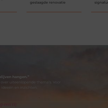
geslaagde renovatie
signatu
blijven hangen.”
 over uiteenlopende thema’s. Voor
 ideeën en inzichten.
p een rij