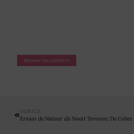
Hier draait alles om delen,
ontdekken en verbinden. Of je
nu een schrijver bent met een
verhaal of een lezer op zoek naar
inspiratie – je bent welkom.
Word deel van onze
blogcommunity.
Bezoek het platform
VORIGE
Ervaar de Natuur als Nooit Tevoren: De Cuber