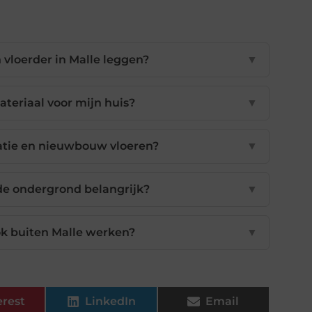
 vloerder in Malle leggen?
▼
materiaal voor mijn huis?
▼
vatie en nieuwbouw vloeren?
▼
de ondergrond belangrijk?
▼
ok buiten Malle werken?
▼
erest
LinkedIn
Email