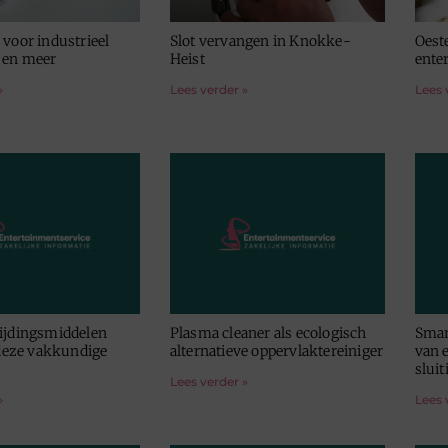
 voor industrieel
Slot vervangen in Knokke-
Oest
 en meer
Heist
ente
»
Lees verder »
Lees 
ijdingsmiddelen
Plasma cleaner als ecologisch
Smar
 deze vakkundige
alternatieve oppervlaktereiniger
van 
sluit
Lees verder »
»
Lees 