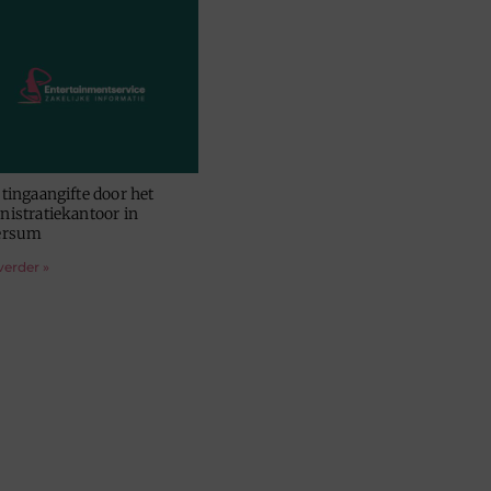
stingaangifte door het
nistratiekantoor in
ersum
verder »