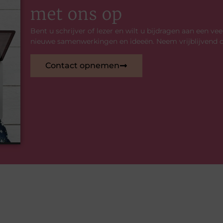
met ons op
Bent u schrijver of lezer en wilt u bijdragen aan een v
nieuwe samenwerkingen en ideeën. Neem vrijblijvend 
Contact opnemen