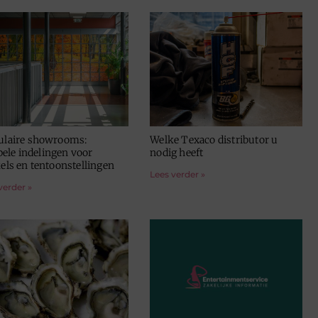
laire showrooms:
Welke Texaco distributor u
bele indelingen voor
nodig heeft
els en tentoonstellingen
Lees verder »
verder »