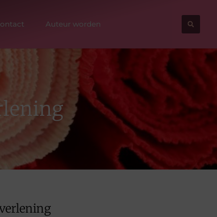
ontact
Auteur worden
rlening
tverlening