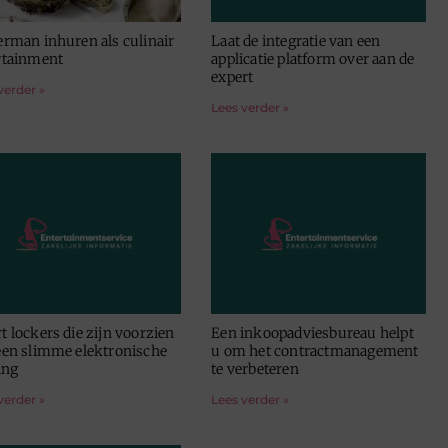
erman inhuren als culinair
Laat de integratie van een
rtainment
applicatie platform over aan de
expert
verder »
Lees verder »
t lockers die zijn voorzien
Een inkoopadviesbureau helpt
een slimme elektronische
u om het contractmanagement
ing
te verbeteren
verder »
Lees verder »