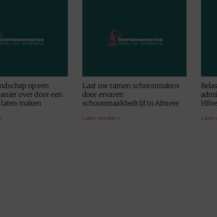
oodschap op een
Laat uw ramen schoonmaken
Bela
anier over door een
door ervaren
admi
e laten maken
schoonmaakbedrijf in Almere
Hilv
»
Lees verder »
Lees 