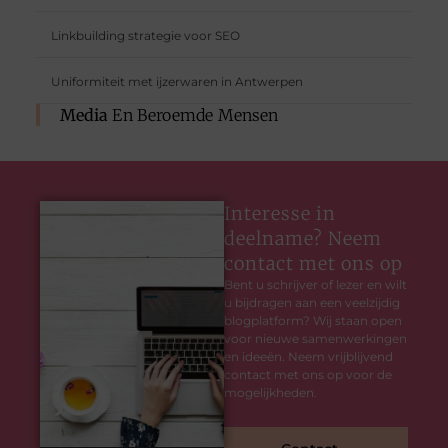
Linkbuilding strategie voor SEO
Uniformiteit met ijzerwaren in Antwerpen
Media
En Beroemde Mensen
Interesse in
deelname? Neem
contact met ons op
Bent u schrijver of lezer en wilt
u bijdragen aan een veelzijdig
blogplatform? Wij staan open
voor nieuwe samenwerkingen
en ideeën. Neem vrijblijvend
contact met ons op voor de
mogelijkheden.