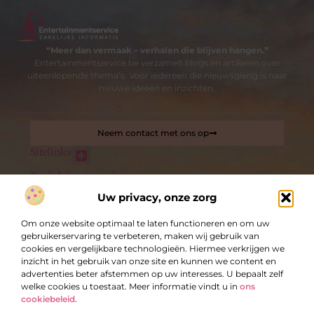
“Meer dan vermaak – verhalen die blijven hangen.”
Entertainmentservice.be verzamelt blogs en artikelen over
uiteenlopende thema’s. Voor iedereen die nieuwsgierig is naar
nieuwe ideeën en inzichten.
Neem contact met ons op
Sitelinks
Bericht categorie
Nederlandse linkbuilding: de sleutel tot betere online zichtbaarheid
Uw privacy, onze zorg
Om onze website optimaal te laten functioneren en om uw
De best gelezen stukken op een rij
gebruikerservaring te verbeteren, maken wij gebruik van
24 uur slotenservice
cookies en vergelijkbare technologieën. Hiermee verkrijgen we
Locatie voor evenementen in Antwerpen met historische
inzicht in het gebruik van onze site en kunnen we content en
klasse
advertenties beter afstemmen op uw interesses. U bepaalt zelf
Ontdek de wereld van NeoNail bestellen
welke cookies u toestaat. Meer informatie vindt u in
ons
cookiebeleid
.
Tips voor schadevrij verhuizen