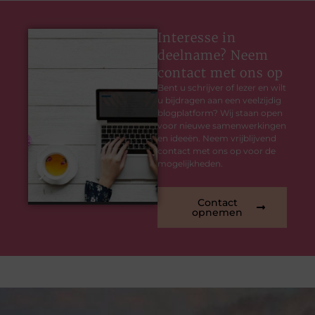
Interesse in
deelname? Neem
contact met ons op
Bent u schrijver of lezer en wilt
u bijdragen aan een veelzijdig
blogplatform? Wij staan open
voor nieuwe samenwerkingen
en ideeën. Neem vrijblijvend
contact met ons op voor de
mogelijkheden.
Contact
opnemen