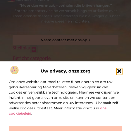
“Meer dan vermaak – verhalen die blijven hangen.”
Entertainmentservice.be verzamelt blogs en artikelen over
uiteenlopende thema’s. Voor iedereen die nieuwsgierig is naar
nieuwe ideeën en inzichten.
Neem contact met ons op
Sitelinks
Bericht categorie
Nederlandse linkbuilding: de sleutel tot betere online zichtbaarheid
Uw privacy, onze zorg
De best gelezen stukken op een rij
Om onze website optimaal te laten functioneren en om uw
Hoog in Google komen | SAM Online Marketing
gebruikerservaring te verbeteren, maken wij gebruik van
Brandbestrijdingsmiddelen haalt u bij deze vakkundige
cookies en vergelijkbare technologieën. Hiermee verkrijgen we
specialist
inzicht in het gebruik van onze site en kunnen we content en
VvE beheer Hoofddorp inzetten
advertenties beter afstemmen op uw interesses. U bepaalt zelf
welke cookies u toestaat. Meer informatie vindt u in
ons
Meer buiten met ingraaftrampolines
cookiebeleid
.
Instroom van personeel
Uw bomen laat u rooien door groenspecialist uit omgeving
Top
Den Haag