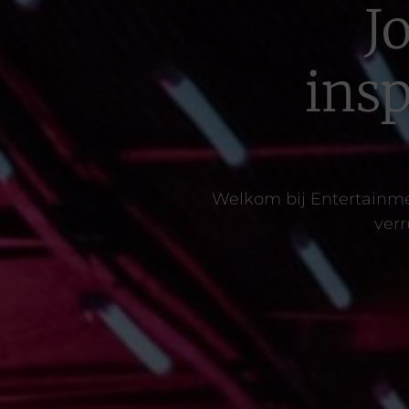
J
insp
Welkom bij Entertainmen
verr