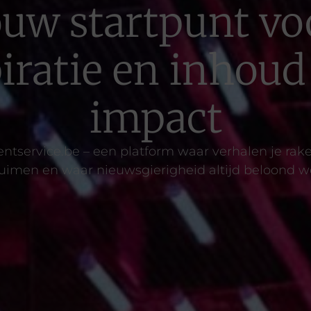
ouw startpunt vo
iratie en inhou
impact
tservice.be – een platform waar verhalen je rake
uimen en waar nieuwsgierigheid altijd beloond w