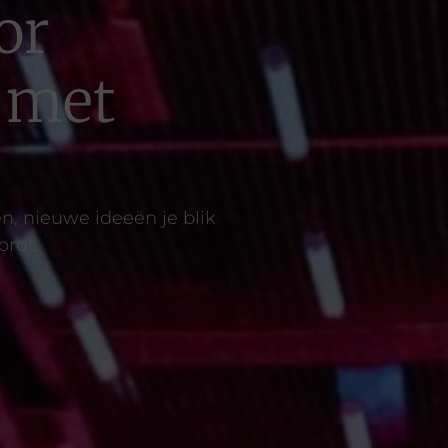
or
d met
n, nieuwe ideeën je blik
ordt.